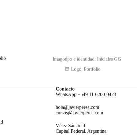
Imagotipo e identidad: Iniciales GG
olio
Logo
,
Portfolio
Contacto
WhatsApp +549 11-6200-0423
hola@javierperea.com
cursos@javierperea.com
ad
Vélez Sársfield
Capital Federal, Argentina