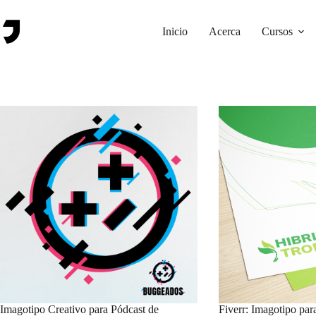
Saltar
al
contenido
Inicio
Acerca
Cursos
Imagotipo Creativo para Pódcast de
Fiverr: Imagotipo par