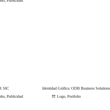
olio
,
Publicidad
d: SIC
Identidad Gráfica: ODB Business Solutions
olio
,
Publicidad
Logo
,
Portfolio