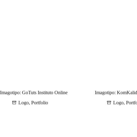
Imagotipo: GoTuts Instituto Online
Imagotipo: KomKali
Logo
,
Portfolio
Logo
,
Portf