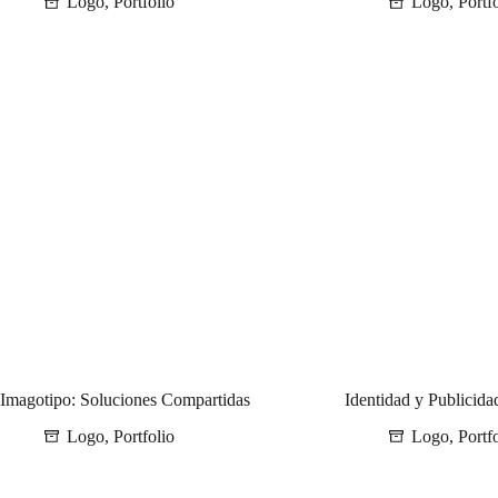
Logo
,
Portfolio
Logo
,
Portf
Imagotipo: Soluciones Compartidas
Identidad y Publicida
Logo
,
Portfolio
Logo
,
Portf