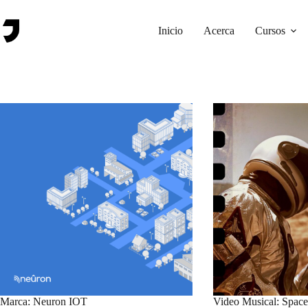
Saltar
al
contenido
Inicio
Acerca
Cursos
Marca: Neuron IOT
Video Musical: Space