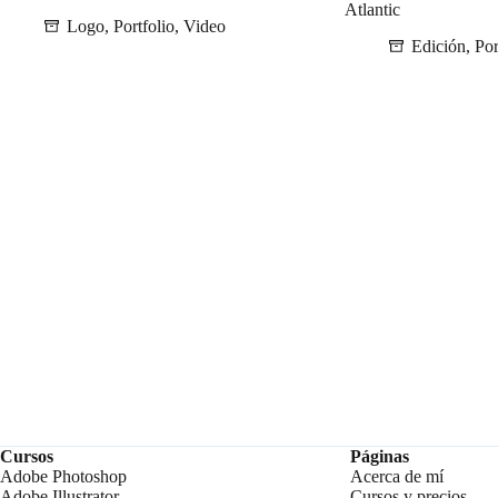
Atlantic
Logo
,
Portfolio
,
Video
Edición
,
Por
Cursos
Páginas
Adobe Photoshop
Acerca de mí
Adobe Illustrator
Cursos y precios