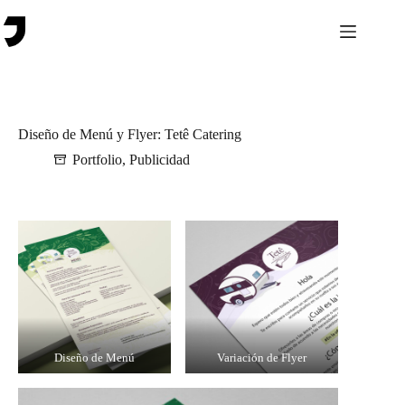
Saltar
al
contenido
Diseño de Menú y Flyer: Tetê Catering
Portfolio
,
Publicidad
Diseño de Menú
Variación de Flyer