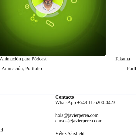
 Animación para Pódcast
Takama
Animación
,
Portfolio
Port
Contacto
WhatsApp +549 11-6200-0423
hola@javierperea.com
cursos@javierperea.com
ad
Vélez Sársfield