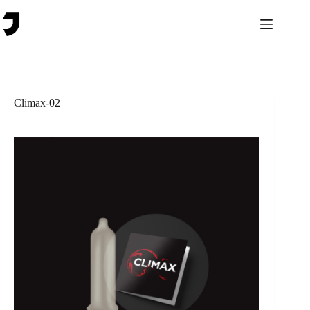
Saltar
al
contenido
Climax-02