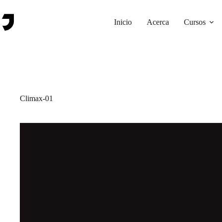
Saltar
al
contenido
Inicio
Acerca
Cursos
Climax-01